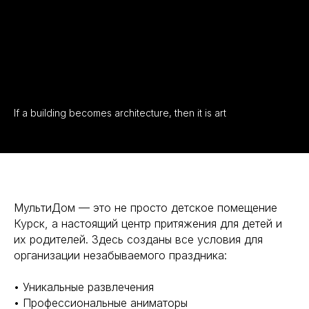
Email:
multidomkursk@yandex.ru
Связаться с нами
Политика конфиденциальности
If a building becomes architecture, then it is art
2025 | Все права защищены
МультиДом — это не просто детское помещение
Курск, а настоящий центр притяжения для детей и
их родителей. Здесь созданы все условия для
организации незабываемого праздника:
• Уникальные развлечения
• Профессиональные аниматоры