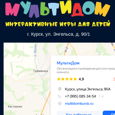
с 12:00 до 20:00 в будни
с 10.00 до 22.00 в выходные
+7‑995‑085‑74‑54
Email:
multidomkursk@yandex.ru
Связаться с нами
Политика конфиденциальности
2025 | Все права защищены