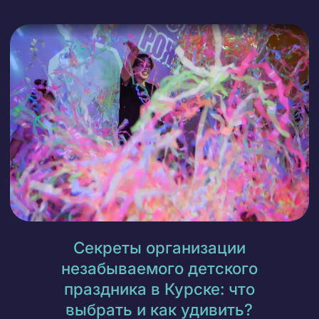
Секреты организации
незабываемого детского
праздника в Курске: что
выбрать и как удивить?
Для какого возраста
О центре
подходит ?